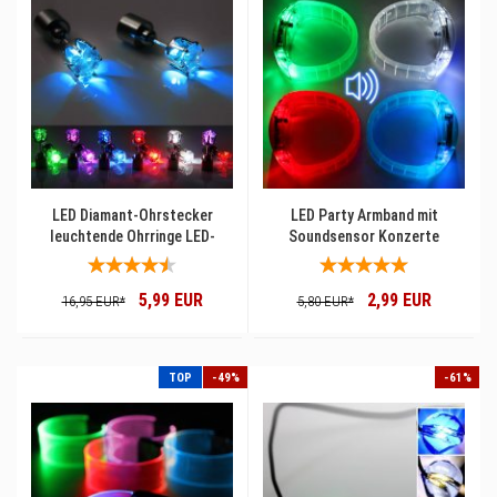
LED Diamant-Ohrstecker
LED Party Armband mit
leuchtende Ohrringe LED-
Soundsensor Konzerte
Fashion
Festivals & Events
5,99 EUR
2,99 EUR
16,95 EUR*
5,80 EUR*
TOP
-49%
-61%