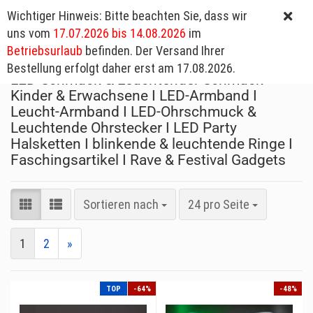
Wichtiger Hinweis: Bitte beachten Sie, dass wir
uns vom
17.07.2026 bis 14.08.2026
im
Betriebsurlaub
befinden. Der Versand Ihrer
Bestellung erfolgt daher erst am 17.08.2026.
LED-Schmuck & Leuchtender Schmuck
Kinder & Erwachsene I LED-Armband I
Leucht-Armband I LED-Ohrschmuck &
Leuchtende Ohrstecker I LED Party
Halsketten I blinkende & leuchtende Ringe I
Faschingsartikel I Rave & Festival Gadgets
Sortieren nach
24 pro Seite
1
2
»
TOP
-64%
-48%