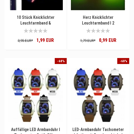
10 Stück Knicklichter
Herz Knicklichter
Leuchtarmband &
Leuchtarmband I 2
Leuchthalskette 5 Farben
Knicklichter mit Herz-
Party Set I Knicklicht 20cm
Verbindungsstück I Leucht-
1,99 EUR
0,99 EUR
Leucht-Armbänder
Armbänder Geburtstagsparty I
3,95 EUR*
1,79 EUR*
Geburtstagsparty I Silvester
Karneval Fasching
Spaß
-68%
-68%
Auffällige LED Armbanduhr I
LED-Armbanduhr Tachometer