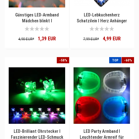
Günstiges LED-Armband
LED-Lebkuchenherz
Mädchen blinkt I
Schatzilein I Herz Anhänger
Leuchtarmband Karneval-
Halskette I I Herz-Anhänger I
Schmuck Faschingsschmuck I
Volksfest Oktoberfest I
1,39 EUR
4,99 EUR
Party Armband
Kleine blinkende
4,90 EUR*
7,99 EUR*
Aufmerksamkeit
-58%
TOP
-60%
LED-Brilliant Ohrstecker I
LED Party Armband I
Faszinierender LED-Schmuck
Leuchtender Armreif für