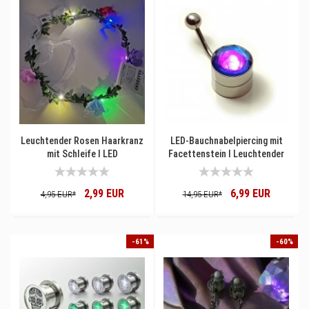
Leuchtender Rosen Haarkranz
LED-Bauchnabelpiercing mit
mit Schleife I LED
Facettenstein I Leuchtender
Blumenkranz Haarkranz mit
Bauchnabel Nabelschmuck
Blüten I Kopfschmuck für
Bananabell Nabelpiercing I
2,99 EUR
6,99 EUR
Schlagernacht Oktoberfest
Piercing am Bauchnabel
4,95 EUR*
14,95 EUR*
Fasching Konzert
-61%
-60%