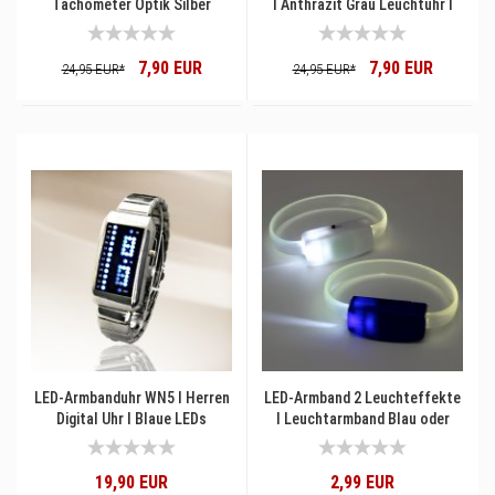
Tachometer Optik Silber
I Anthrazit Grau Leuchtuhr I
Leuchtuhr I Digitale Herrenuhr
LED-Uhr Auto Tacho
Teenager Motorsport Fans
7,90 EUR
7,90 EUR
24,95 EUR*
24,95 EUR*
LED-Armbanduhr WN5 I Herren
LED-Armband 2 Leuchteffekte
Digital Uhr I Blaue LEDs
I Leuchtarmband Blau oder
Weiß I Festival-Armband
Schlagerparty &
19,90 EUR
2,99 EUR
Konzertarmband