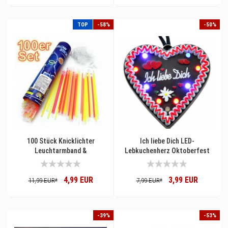
TOP
-58%
-50%
100 Stück Knicklichter
Ich liebe Dich LED-
Leuchtarmband &
Lebkuchenherz Oktoberfest
Leuchthalskette 5 Farben
Anhänger Kirmes Wasn
Party Set
4,99 EUR
3,99 EUR
11,99 EUR*
7,99 EUR*
-39%
-53%