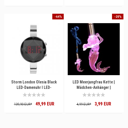
-64%
-20%
Storm London Olesia Black
LED Meerjungfrau Kette |
LED-Damenuhr I LED-
Mädchen-Anhänger |
Armbanduhr limitiert mit Zeit
Modeschmuck blinkende
und Datum Matrix LED-Display
Halskette rot & blau I
49,99 EUR
3,99 EUR
I Storm London I
Mitbrinsel & Mitgebsel I
139,90 EUR*
4,99 EUR*
Geburtstagsgeschenk Design
Kleine Aufmerksamkeiten
Frauen Uhr
Kinder