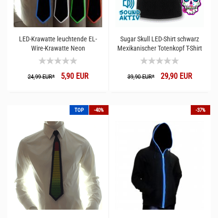
LED-Krawatte leuchtende EL-
Sugar Skull LED-Shirt schwarz
Wire-Krawatte Neon
Mexikanischer Totenkopf T-Shirt
5,90 EUR
29,90 EUR
24,99 EUR*
39,90 EUR*
TOP
-40%
-37%