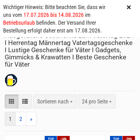
Wichtiger Hinweis: Bitte beachten Sie, dass wir
uns vom
17.07.2026 bis 14.08.2026
im
Betriebsurlaub
befinden. Der Versand Ihrer
Bestellung erfolgt daher erst am 17.08.2026.
Ausgefallene Geschenke zum Vatertag 2024
I Herrentag Männertag Vatertagsgeschenke
I Lustige Geschenke für Väter I Gadgets,
Gimmicks & Krawatten I Beste Geschenke
für Väter
Sortieren nach
24 pro Seite
1
2
»
TOP
-14%
TOP
-59%