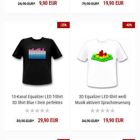
9,90 EUR
19,90 EUR
24,90 EUR*
79,90 EUR*
-25%
-43%
10-Kanal Equalizer LED T-Shirt
3D Equalizer LED-Shirt weiß
3D Shirt Blue I Dein perfektes
Musik aktiviert Sprachsteuerung
Outfit für Festivals, Konzerte
und lange Nächte auf der
29,90 EUR
19,90 EUR
Tanzfläche
39,90 EUR*
34,90 EUR*