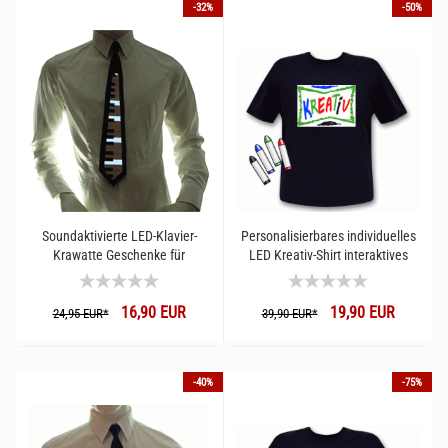
-32%
-50%
Soundaktivierte LED-Klavier-
Personalisierbares individuelles
Krawatte Geschenke für
LED Kreativ-Shirt interaktives
Klavierspieler
Leuchtshirt
16,90 EUR
19,90 EUR
24,95 EUR*
39,90 EUR*
-40%
-75%