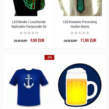
LED-Maske I Leuchtende
LED-Krawatte Processing
Radioaktiv Partymaske für
Hacker Matrix
Festival Raves & Techno Club I
Leuchtmaske Ucult
9,90 EUR
11,90 EUR
29,90 EUR*
24,95 EUR*
-57%