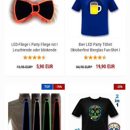
LED-Fliege I Party Fliege rot I
Bier LED Party T-Shirt
Leuchtende oder blinkende
Oktoberfest Bierglas Fun-Shirt I
Fliege Herren & Damen
Lustige Shirts für männer I
Witzig Spaß & Fun
5,90 EUR
19,90 EUR
19,95 EUR*
34,90 EUR*
TOP
-76%
-25%