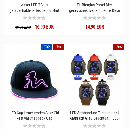
Anker LED T-Shirt
EL-Bierglas-Panel Bier
geräuschaktiviertes Leuchtshirt
geräuschaktiverte EL-Folie Deko
Bastler Bedarf Gadget
16,90 EUR
14,90 EUR
39,90 EUR*
TOP
-76%
-68%
LED-Cap Leuchtendes Sexy Girl
LED-Armbanduhr Tachometer I
Festival Snapback Cap
Anthrazit Grau Leuchtuhr I LED-
Schirmmütze Kopfbedeckung
Uhr Auto Tacho