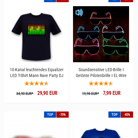
10-Kanal leuchtendes Equalizer
Soundsensitive LED-Brille I
LED T-Shirt Mann Rave Party DJ
Getönte Pilotenbrille I EL-Wire
Shirt Herren Ucult
Rave Brille I Partybrille &
Spaßbrillen
29,90 EUR
7,99 EUR
34,90 EUR*
19,95 EUR*
TOP
-70%
TOP
-43%