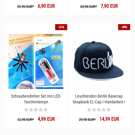
6,90 EUR
7,90 EUR
29,90 EUR*
24,95 EUR*
-61%
-49%
Schraubendreher Set mit LED-
Leuchtendes Berlin Basecap
Taschenlampe
Snapback EL-Cap I Handarbeit I
Exklusive nur bei LED-Fashion
Berlin
4,99 EUR
14,99 EUR
12,95 EUR*
29,90 EUR*