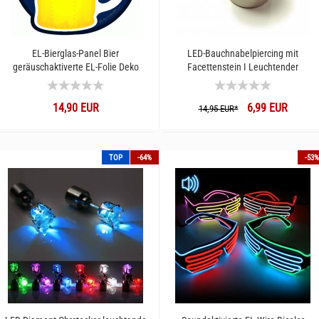
EL-Bierglas-Panel Bier
LED-Bauchnabelpiercing mit
geräuschaktiverte EL-Folie Deko
Facettenstein I Leuchtender
Bastler Bedarf Gadget
Bauchnabel Nabelschmuck
Bananabell Nabelpiercing I Piercing
14,90 EUR
6,99 EUR
am Bauchnabel
14,95 EUR*
TOP
-64%
-53%