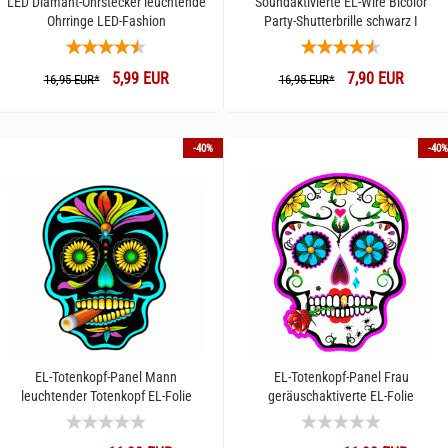
LED Diamant-Ohrstecker leuchtende
Soundaktivierte EL-Wire Bicolor
Ohrringe LED-Fashion
Party-Shutterbrille schwarz I
Gitterbrille I Brille mit Licht leuchtet
5,99 EUR
7,90 EUR
16,95 EUR*
16,95 EUR*
-40%
-40%
EL-Totenkopf-Panel Mann
EL-Totenkopf-Panel Frau
leuchtender Totenkopf EL-Folie
geräuschaktiverte EL-Folie