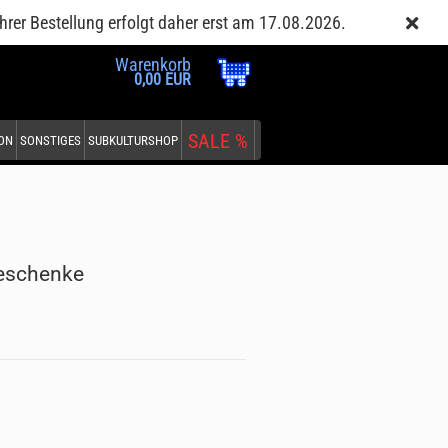
Kundenlogin
Merkzettel
hrer Bestellung erfolgt daher erst am 17.08.2026.
Warenkorb
0,00 EUR
SALE %
EON
SONSTIGES
SUBKULTURSHOP
Geschenke