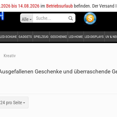
DE
.2026 bis 14.08.2026
im
Betriebsurlaub
befinden. Der Versand I
Sprache auswählen
Alle
LED-SCHUHE
GADGETS
SPIELZEUG
GESCHENKE
LED-HOME
LED-DISPLAYS
UV & N
Lieferland
»
Kreativ
 Ausgefallenen Geschenke und überraschende 
Konto erstellen
Passwort vergessen?
24 pro Seite