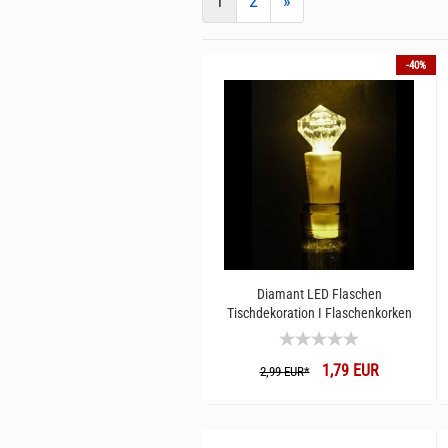
1
2
»
-40%
Diamant LED Flaschen
Tischdekoration I Flaschenkorken
warmweiß Beleuchtung I
Flaschenleuchte
1,79 EUR
Weinflaschenkorken Dekolicht
2,99 EUR*