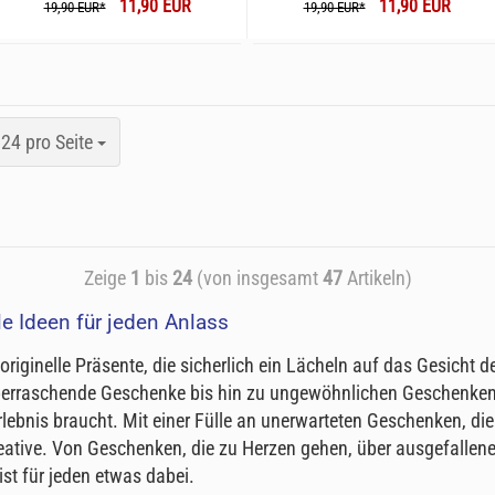
11,90 EUR
11,90 EUR
19,90 EUR*
19,90 EUR*
24 pro Seite
Zeige
1
bis
24
(von insgesamt
47
Artikeln)
le
Ide
en
f
ür
j
eden
An
lass
 originelle Präsente, die sicherlich ein Lächeln auf das Gesicht
erraschende Geschenke bis hin zu ungewöhnlichen Geschenken -
lebnis braucht. Mit einer Fülle an unerwarteten Geschenken, die
reative. Von Geschenken, die zu Herzen gehen, über ausgefallen
st für jeden etwas dabei.