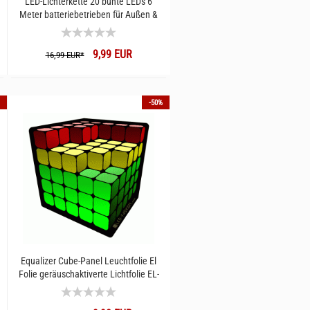
LED-Lichterkette 20 bunte LEDs 6
Meter batteriebetrieben für Außen &
Innen I Partylichterkette I Partykeller
Dekoration
9,99 EUR
16,99 EUR*
-50%
Equalizer Cube-Panel Leuchtfolie El
Folie geräuschaktiverte Lichtfolie EL-
Folie