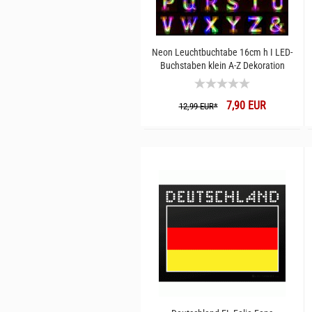
Neon Leuchtbuchtabe 16cm h I LED-
Buchstaben klein A-Z Dekoration
Lichter I 3D Leuchtbuchstaben groß I
Leuchtende Wörter & Namen
7,90 EUR
Wandmontage Aufstellen
12,99 EUR*