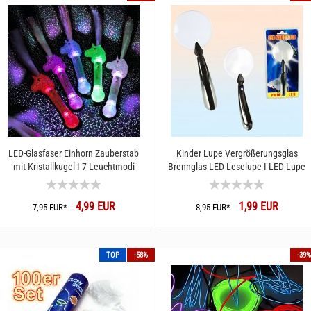
LED-Glasfaser Einhorn Zauberstab
Kinder Lupe Vergrößerungsglas
mit Kristallkugel I 7 Leuchtmodi
Brennglas LED-Leselupe I LED-Lupe
41cm lang I Leuchtender Fantasy-
Kinderlupe
Stab Kinder Spielzeug
4,99 EUR
1,99 EUR
7,95 EUR*
8,95 EUR*
TOP
-58%
-39%