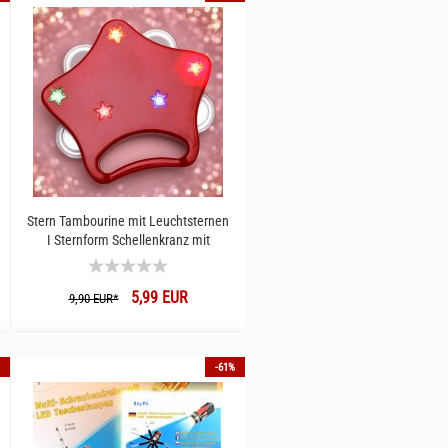
Stern Tambourine mit Leuchtsternen
I Sternform Schellenkranz mit
bunten LEDs I Kindergeburtstag
Fasching & Karneval
5,99 EUR
Musikinstrument
9,90 EUR*
-61%