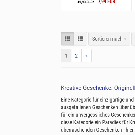
7,99 EUR
19,90 EUR*
Sortieren nach
1
2
»
K
reat
ive
G
esc
hen
ke
:
Origin
el
Eine Kategorie für einzigartige und
ausgefallenen Geschenken über üb
für ein unvergessliches Geschenker
diese Kategorie ein Paradies für K
überraschenden Geschenken - hier i