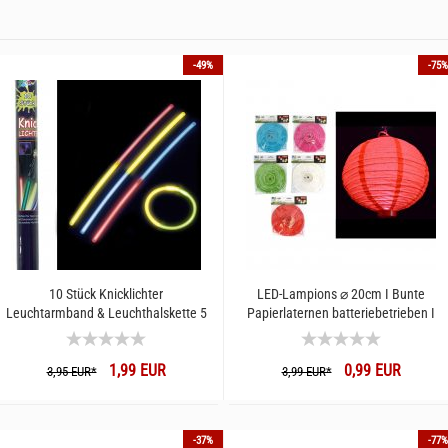
-49%
-75%
10 Stück Knicklichter
LED-Lampions ⌀ 20cm I Bunte
Leuchtarmband & Leuchthalskette 5
Papierlaternen batteriebetrieben I
Farben Party Set I Knicklicht 20cm
Leuchtende Dekolampions
Leucht-Armbänder Geburtstagsparty
1,99 EUR
0,99 EUR
I Silvester Spaß
3,95 EUR*
3,99 EUR*
-37%
-77%