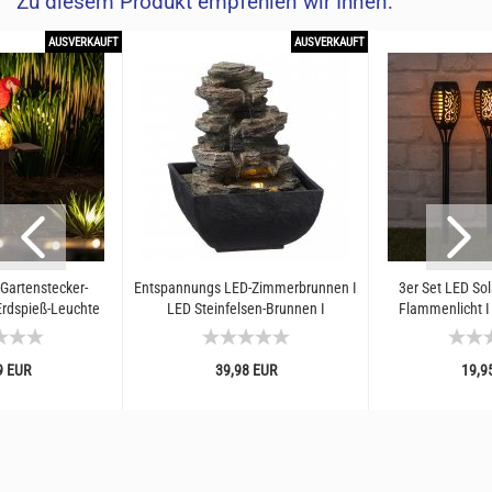
Zu diesem Produkt empfehlen wir Ihnen:
AUSVERKAUFT
AUSVERKAUFT
Gartenstecker-
Entspannungs LED-Zimmerbrunnen I
3er Set LED Sola
Erdspieß-Leuchte
LED Steinfelsen-Brunnen I
Flammenlicht I 
artier Papagei...
Tischbrunnen I Leuchtender...
Erdspieß oder K
9 EUR
39,98 EUR
19,9