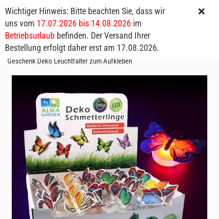
Wichtiger Hinweis: Bitte beachten Sie, dass wir
uns vom
17.07.2026 bis 14.08.2026
im
Betriebsurlaub
befinden. Der Versand Ihrer
Bestellung erfolgt daher erst am 17.08.2026.
Bunte Leucht-Schmetterlinge I Paradiesische LED-Schmetterlinge I
Geschenk Deko Leuchtfalter zum Aufkleben