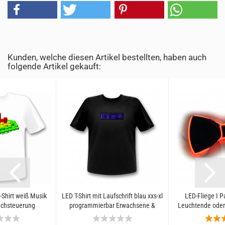
Kunden, welche diesen Artikel bestellten, haben auch
folgende Artikel gekauft:
-Shirt weiß Musik
LED T-Shirt mit Laufschrift blau xxs-xl
LED-Fliege I Pa
rachsteuerung
programmierbar Erwachsene &
Leuchtende oder 
Kinder Unisex
Herren 