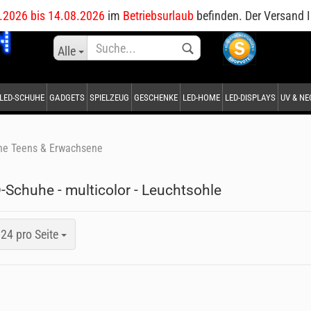
DE
.2026 bis 14.08.2026
im
Betriebsurlaub
befinden. Der Versand I
Sprache auswählen
Alle
LED-SCHUHE
GADGETS
SPIELZEUG
GESCHENKE
LED-HOME
LED-DISPLAYS
UV & N
Lieferland
he Teens & Erwachsene
-Schuhe - multicolor - Leuchtsohle
Konto erstellen
Passwort vergessen?
24 pro Seite