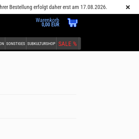
Kundenlogin
Merkzettel
hrer Bestellung erfolgt daher erst am 17.08.2026.
Warenkorb
0,00 EUR
SALE %
EON
SONSTIGES
SUBKULTURSHOP