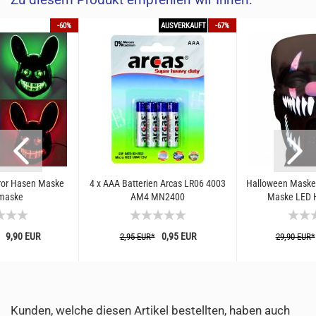
-60%
AUSVERKAUFT
-67%
ror Hasen Maske
4 x AAA Batterien Arcas LR06 4003
Halloween Masken
maske
AM4 MN2400
Maske LED H
Sprachg
9,90 EUR
0,95 EUR
2,95 EUR*
29,90 EUR*
Kunden, welche diesen Artikel bestellten, haben auch