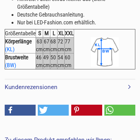
Größentabelle)
Deutsche Gebrauchsanleitung.
Nur bei LED-Fashion.com erhältlich.
Größentabelle
S
M
L
XL
XXL
Körperlänge
63
67
68
72
77
(KL)
cm
cm
cm
cm
cm
Brustweite
46
49
50
54
60
(BW)
cm
cm
cm
cm
cm
Kundenrezensionen
Zu diesem Produkt empfehlen wir Ihnen: