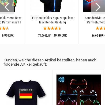
daktivierte Rave
LED-Hoodie blau Kapuzenpullover
Soundaktivierte
 Partymaske I I
leuchtende Kleidung
Party-Shutterb
chtmaske I
Gitterbrille I
maske...
9,90 EUR
49,90 EUR
79,90 EUR*
16,95 EUR*
Kunden, welche diesen Artikel bestellten, haben auch
folgende Artikel gekauft: