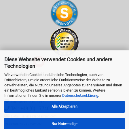
Diese Webseite verwendet Cookies und andere
Technologien
LED-Fashion GmbH
Wir verwenden Cookies und ähnliche Technologien, auch von
Drittanbietern, um die ordentliche Funktionsweise der Website zu
Pestalozzistr. 3
gewährleisten, die Nutzung unseres Angebotes zu analysieren und Ihnen
10625 Berlin
ein bestmögliches Einkaufserlebnis bieten zu können. Weitere
Informationen finden Sie in unserer
Datenschutzerklärung
.
Kundenservice mit Herz:
Alle Akzeptieren
Tel.: +49 (0) 1774065878
E-Mail: service@led-fashion.com
Nur Notwendige
WEEE-Reg.-Nr. DE 74004903