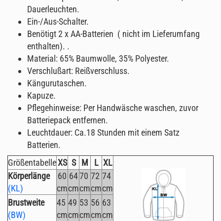
Dauerleuchten.
Ein-/Aus-Schalter.
Benötigt 2 x AA-Batterien ( nicht im Lieferumfang
enthalten). .
Material: 65% Baumwolle, 35% Polyester.
Verschlußart: Reißverschluss.
Kängurutaschen.
Kapuze.
Pflegehinweise: Per Handwäsche waschen, zuvor
Batteriepack entfernen.
Leuchtdauer: Ca.18 Stunden mit einem Satz
Batterien.
Größentabelle
XS
S
M
L
XL
Körperlänge
60
64
70
72
74
(KL)
cm
cm
cm
cm
cm
Brustweite
45
49
53
56
63
(BW)
cm
cm
cm
cm
cm