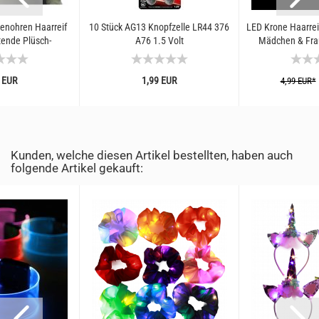
enohren Haarreif
10 Stück AG13 Knopfzelle LR44 376
LED Krone Haarreif
tende Plüsch-
A76 1.5 Volt
Mädchen & Frau
ninchen-Ohren...
Partykrone I
 EUR
1,99 EUR
4,99 EUR*
Kunden, welche diesen Artikel bestellten, haben auch
folgende Artikel gekauft: