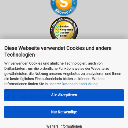
Diese Webseite verwendet Cookies und andere
Technologien
LED-Fashion GmbH
Wir verwenden Cookies und ähnliche Technologien, auch von
Drittanbietern, um die ordentliche Funktionsweise der Website zu
Pestalozzistr. 3
gewährleisten, die Nutzung unseres Angebotes zu analysieren und Ihnen
10625 Berlin
ein bestmögliches Einkaufserlebnis bieten zu können. Weitere
Informationen finden Sie in unserer
Datenschutzerklärung
.
Kundenservice mit Herz:
Alle Akzeptieren
Tel.: +49 (0) 1774065878
E-Mail: service@led-fashion.com
Nur Notwendige
WEEE-Reg.-Nr. DE 74004903
Weitere Informationen