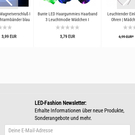
Magnetverschluß I
Bunte LED Haargummies Haarband
Leuchtender Einh
chtarmbänder blau
3 Leuchtmodie Mädchen I
Ohren | Mädch
Transparentes...
Elastische Haarbänder mit
Kopfschmuck I 
Lichtern...
Access
3,99 EUR
3,79 EUR
6,99 EUR*
LED-Fashion Newsletter:
Erhalte Informationen über neue Produkte,
Sonderangebote und mehr.