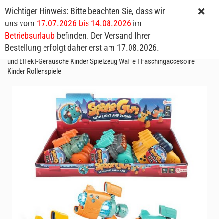
Wichtiger Hinweis: Bitte beachten Sie, dass wir
uns vom
17.07.2026 bis 14.08.2026
im
Betriebsurlaub
befinden. Der Versand Ihrer
Bestellung erfolgt daher erst am 17.08.2026.
Space Gun mit LED & Sound 10x 11cm Kids I Kleine SciFi-Pistole Licht
und Effekt-Geräusche Kinder Spielzeug Waffe I Faschingaccesoire
Kinder Rollenspiele