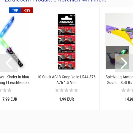
TOP
-32%
rt Kinder in blau
10 Stück AG13 Knopfzelle LR44 376
Spielzeug-Armbru
ang I Leuchtendes
A76 1.5 Volt
Sound I Soft Bul
chwert...
Kinder I In- 
7,99 EUR
1,99 EUR
14,9