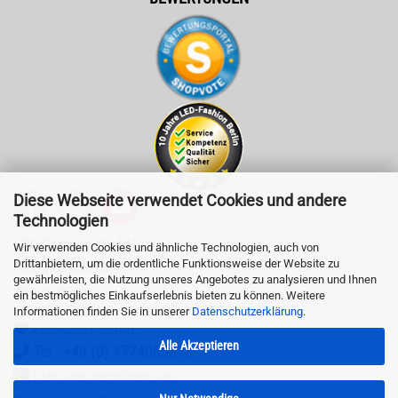
Diese Webseite verwendet Cookies und andere
Technologien
LED-Fashion GmbH
Wir verwenden Cookies und ähnliche Technologien, auch von
Drittanbietern, um die ordentliche Funktionsweise der Website zu
Pestalozzistr. 3
gewährleisten, die Nutzung unseres Angebotes zu analysieren und Ihnen
10625 Berlin
ein bestmögliches Einkaufserlebnis bieten zu können. Weitere
Informationen finden Sie in unserer
Datenschutzerklärung
.
Kundenservice mit Herz:
Alle Akzeptieren
Tel.: +49 (0) 1774065878
E-Mail: service@led-fashion.com