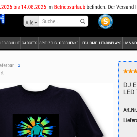
DE
.2026 bis 14.08.2026
im
Betriebsurlaub
befinden. Der Versand I
Sprache auswählen
Alle
LED-SCHUHE
GADGETS
SPIELZEUG
GESCHENKE
LED-HOME
LED-DISPLAYS
UV & N
Lieferland
»
ieferbar
rt
DJ E
LED 
Konto erstellen
Passwort vergessen?
Art.Nr.
Lieferz