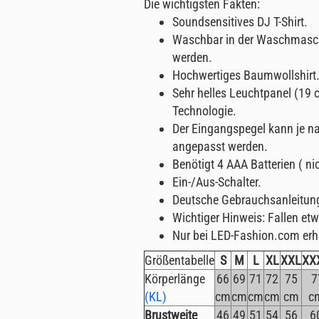
Die wichtigsten Fakten:
Soundsensitives DJ T-Shirt.
Waschbar in der Waschmasch
werden.
Hochwertiges Baumwollshirt
Sehr helles Leuchtpanel (19 c
Technologie.
Der Eingangspegel kann je n
angepasst werden.
Benötigt 4 AAA Batterien ( ni
Ein-/Aus-Schalter.
Deutsche Gebrauchsanleitun
Wichtiger Hinweis: Fallen etw
Nur bei LED-Fashion.com erhä
Größentabelle
S
M
L
XL
XXL
XX
Körperlänge
66
69
71
72
75
7
(KL)
cm
cm
cm
cm
cm
c
Brustweite
46
49
51
54
56
6