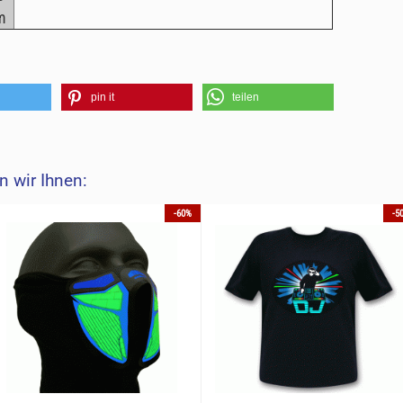
m
pin it
teilen
 wir Ihnen:
-60%
-5