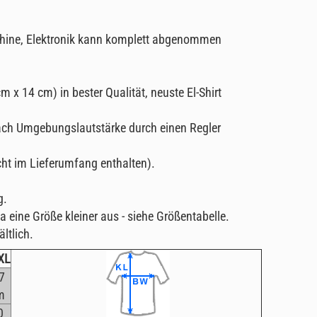
ine, Elektronik kann komplett abgenommen
.
m x 14 cm) in bester Qualität, neuste El-Shirt
ach Umgebungslautstärke durch einen Regler
cht im Lieferumfang enthalten).
g.
a eine Größe kleiner aus - siehe Größentabelle.
ltlich.
XL
7
m
0