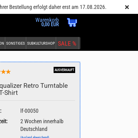
Kundenlogin
Merkzettel
hrer Bestellung erfolgt daher erst am 17.08.2026.
Warenkorb
0,00 EUR
SALE %
EON
SONSTIGES
SUBKULTURSHOP
AUSVERKAUFT
qualizer Retro Turntable
T-Shirt
:
lf-00050
eit:
2 Wochen innerhalb
Deutschland
(Ausland abweichend)