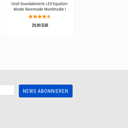
Ucult Soundaktivierte LED-Equalizer-
Leuchtende Equalizer LED-Party
Maske Ravemaske Mundmaske I
Kabellos
Festivals Konzerte & Party...
29,90 EUR
19,95 EUR