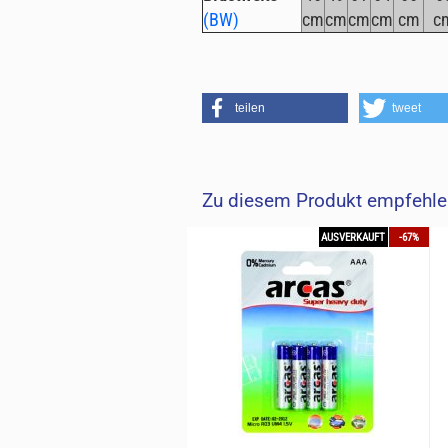
(BW)
cm
cm
cm
cm
cm
c
teilen
tweet
Zu diesem Produkt empfehlen
AUSVERKAUFT
-67%