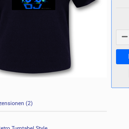
zensionen (2)
Retro Turntabel Style