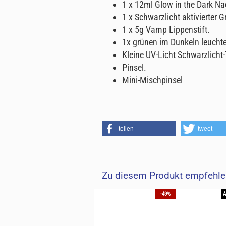
1 x 12ml Glow in the Dark Na
1 x Schwarzlicht aktivierter Gr
1 x 5g Vamp Lippenstift.
1x grünen im Dunkeln leuchte
Kleine UV-Licht Schwarzlich
Pinsel.
Mini-Mischpinsel
teilen
tweet
Zu diesem Produkt empfehlen
80%
AUSVERKAUFT
-49%