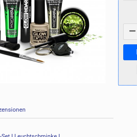
zensionen
-Set I Leuchtschminke I