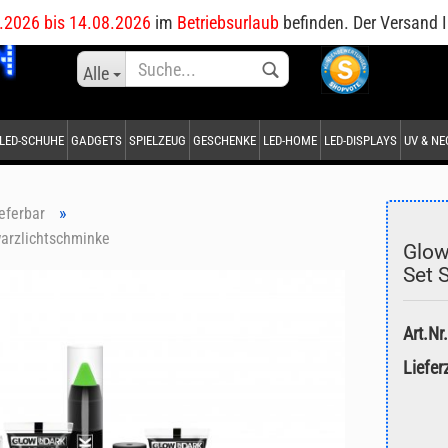
DE
.2026 bis 14.08.2026
im
Betriebsurlaub
befinden. Der Versand I
Sprache auswählen
Alle
LED-SCHUHE
GADGETS
SPIELZEUG
GESCHENKE
LED-HOME
LED-DISPLAYS
UV & N
Lieferland
»
ieferbar
warzlichtschminke
Glow
Set 
Konto erstellen
Art.Nr.
Passwort vergessen?
Lieferz