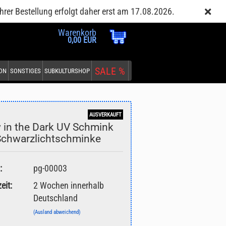
Kundenlogin
Merkzettel
hrer Bestellung erfolgt daher erst am 17.08.2026.
Warenkorb
0,00 EUR
SALE %
EON
SONSTIGES
SUBKULTURSHOP
AUSVERKAUFT
 in the Dark UV Schmink
Schwarzlichtschminke
:
pg-00003
eit:
2 Wochen innerhalb
Deutschland
(Ausland abweichend)