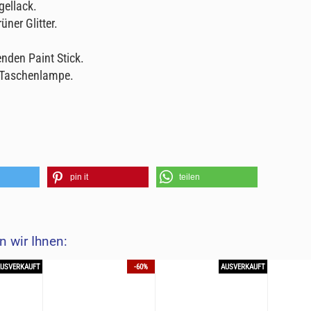
gellack.
üner Glitter.
nden Paint Stick.
t-Taschenlampe.
pin it
teilen
 wir Ihnen:
AUSVERKAUFT
-60%
AUSVERKAUFT