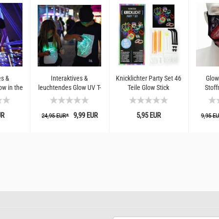
es &
Interaktives &
Knicklichter Party Set 46
Glow
ow in the
leuchtendes Glow UV T-
Teile Glow Stick
Stof
rwachsene
Shirt für Kinder
Leuchtohrringe
Kussm
Leuchtshirt Illumitated
Leuchtbrillen Armband
Sc
UR
9,99 EUR
5,95 EUR
Apparel...
Leuchtball...
Allta
24,95 EUR*
9,95 E
Leuc