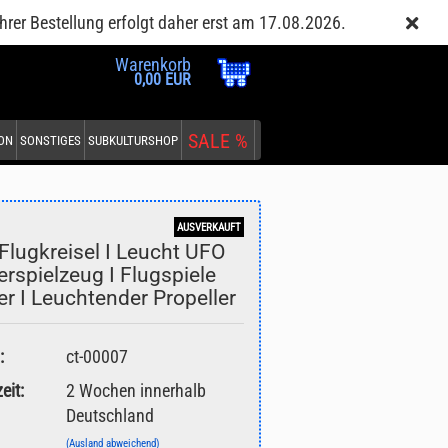
Kundenlogin
Merkzettel
hrer Bestellung erfolgt daher erst am 17.08.2026.
Warenkorb
0,00 EUR
SALE %
EON
SONSTIGES
SUBKULTURSHOP
AUSVERKAUFT
Flugkreisel I Leucht UFO
erspielzeug I Flugspiele
er I Leuchtender Propeller
:
ct-00007
eit:
2 Wochen innerhalb
Deutschland
(Ausland abweichend)