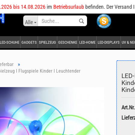
DE
.2026 bis 14.08.2026
im
Betriebsurlaub
befinden. Der Versand I
Sprache auswählen
Alle
LED-SCHUHE
GADGETS
SPIELZEUG
GESCHENKE
LED-HOME
LED-DISPLAYS
UV & N
Lieferland
»
ieferbar
ielzeug I Flugspiele Kinder I Leuchtender
LED-
Kind
Kind
Konto erstellen
Passwort vergessen?
Art.Nr.
Lieferz