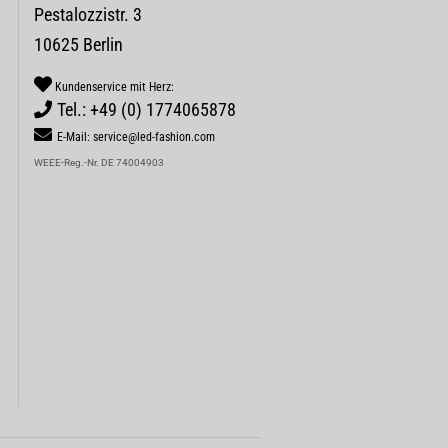
Pestalozzistr. 3
10625 Berlin
Kundenservice mit Herz:
Tel.: +49 (0) 1774065878
E-Mail: service@led-fashion.com
WEEE-Reg.-Nr. DE 74004903