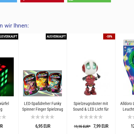
 wir Ihnen:
AUSVERKAUFT
AUSVERKAUFT
-59%
ürfel
LED-Spaßdreher Funky
Spielzeugroboter mit
Alldoro 
ug
Spinner Finger Spielzeug
Sound & LED Licht für
Leucht
keits
Kinder I Laberfunktion
Springse
Kinder
Labertier I Actionfigur...
bewegun
UR
6,95 EUR
7,99 EUR
1
19,95 EUR*