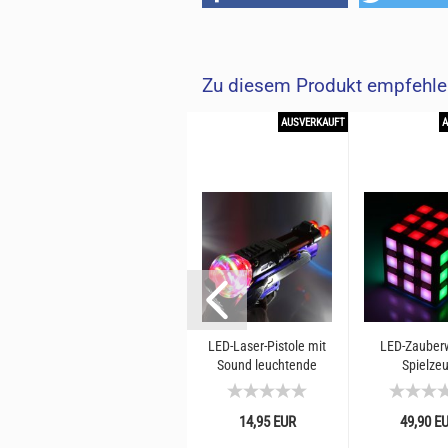
Zu diesem Produkt empfehlen
33%
AUSVERKAUFT
AUSVERKAUFT
Fliegender Hubschrauber
LED-Laser-Pistole mit
LED-Zauberw
Ball mit LED-Beleuchtung
Sound leuchtende
Spielze
I Selbstfliegende Mini
Spielzeugwaffe Kinder
Geschicklich
Drohne I Sensor...
Spielzeuge 
R
14,95 EUR
14,95 EUR
49,90 E
fe