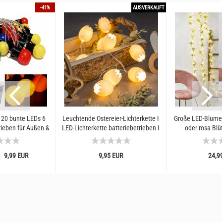
-41%
AUSVERKAUFT
 20 bunte LEDs 6
Leuchtende Ostereier-Lichterkette I
Große LED-Blumen
rieben für Außen &
LED-Lichterkette batteriebetrieben I
oder rosa Blüt
ichterkette...
Ostern Osternest...
Lichterkette 
9,99 EUR
9,95 EUR
24,9