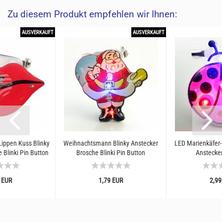
Zu diesem Produkt empfehlen wir Ihnen:
AUSVERKAUFT
AUSVERKAUFT
ippen Kuss Blinky
Weihnachtsmann Blinky Anstecker
LED Marienkäfer-
 Blinki Pin Button
Brosche Blinki Pin Button
Anstecker
nstecker...
 EUR
1,79 EUR
2,99