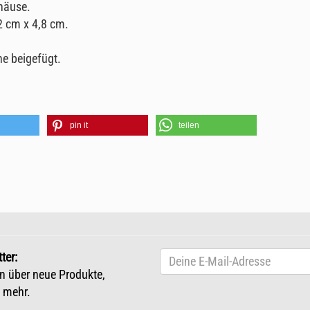
häuse.
2 cm x 4,8 cm.
he beigefügt.
pin it
teilen
ter:
n über neue Produkte,
 mehr.