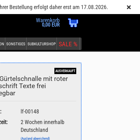
Kundenlogin
Merkzettel
hrer Bestellung erfolgt daher erst am 17.08.2026.
Warenkorb
0,00 EUR
SALE %
EON
SONSTIGES
SUBKULTURSHOP
AUSVERKAUFT
Gürtelschnalle mit roter
chrift Texte frei
legbar
:
lf-00148
eit:
2 Wochen innerhalb
Deutschland
(Ausland abweichend)