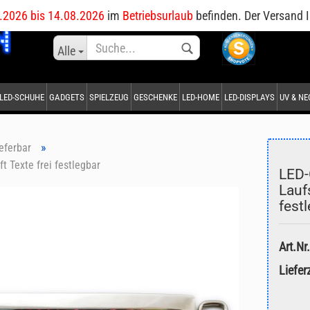
DE
.2026 bis 14.08.2026
im
Betriebsurlaub
befinden. Der Versand I
Sprache auswählen
Alle
LED-SCHUHE
GADGETS
SPIELZEUG
GESCHENKE
LED-HOME
LED-DISPLAYS
UV & N
Lieferland
»
ieferbar
t Texte frei festlegbar
LED-
Laufs
fest
Konto erstellen
Passwort vergessen?
Art.Nr.
Lieferz