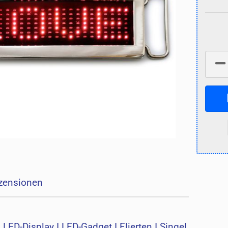
zensionen
LED-Display I LED-Gadget I Flierten I Singel