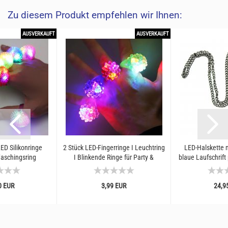
Zu diesem Produkt empfehlen wir Ihnen:
AUSVERKAUFT
AUSVERKAUFT
ED Silikonringe
2 Stück LED-Fingerringe I Leuchtring
LED-Halskette 
Faschingsring
I Blinkende Ringe für Party &
blaue Laufschrift
linkende Zottel...
Konzerte
LED Gadget Sc
0 EUR
3,99 EUR
24,9