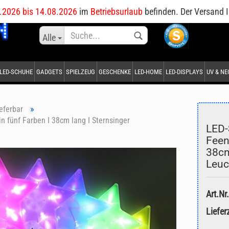
DE
.2026 bis 14.08.2026
im
Betriebsurlaub
befinden. Der Versand I
Sprache auswählen
Alle
LED-SCHUHE
GADGETS
SPIELZEUG
GESCHENKE
LED-HOME
LED-DISPLAYS
UV & N
Lieferland
»
ieferbar
n fünf Farben I 38cm lang I Sternsinger
LED-
Feen
38cm
Konto erstellen
Leuc
Passwort vergessen?
Art.Nr.
Lieferz