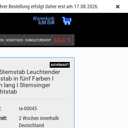
Kundenlogin
Merkzettel
hrer Bestellung erfolgt daher erst am 17.08.2026.
Warenkorb
0,00 EUR
SALE %
EON
SONSTIGES
SUBKULTURSHOP
AUSVERKAUFT
Sternstab Leuchtender
stab in fünf Farben I
 lang I Sternsinger
htstab
:
ra-00045
eit:
2 Wochen innerhalb
Deutschland