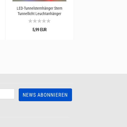
LED-Tunnelsternhänger Stern
24 Leuchtsticker Weltraum S
Tunnellicht Leuchtanhänger
selbstleuchtend I Leuchtaufk
Wand I Glow in the...
5,99 EUR
2,99 EUR