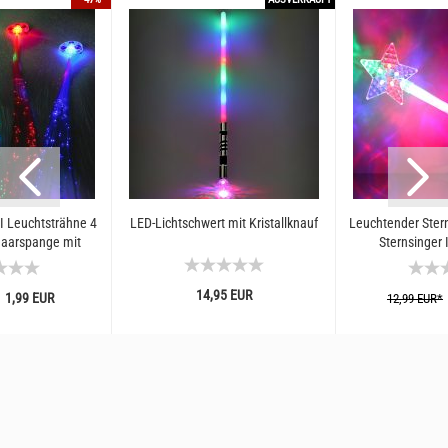
I Leuchtsträhne 4
LED-Lichtschwert mit Kristallknauf
Leuchtender Ster
Haarspange mit
Sternsinger I
en Haarschmuck...
Leuchtfunktionen
14,95 EUR
1,99 EUR
12,99 EUR*