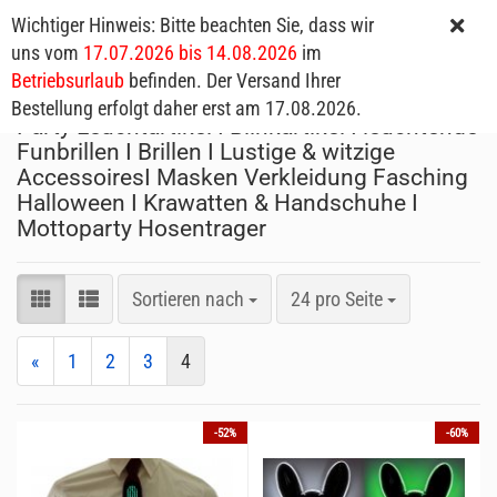
Wichtiger Hinweis: Bitte beachten Sie, dass wir
uns vom
17.07.2026 bis 14.08.2026
im
Betriebsurlaub
befinden. Der Versand Ihrer
Bestellung erfolgt daher erst am 17.08.2026.
Party Leuchtartikel I Blinkartikel I leuchtende
Funbrillen I Brillen I Lustige & witzige
AccessoiresI Masken Verkleidung Fasching
Halloween I Krawatten & Handschuhe I
Mottoparty Hosentrager
Sortieren nach
24 pro Seite
«
1
2
3
4
-52%
-60%