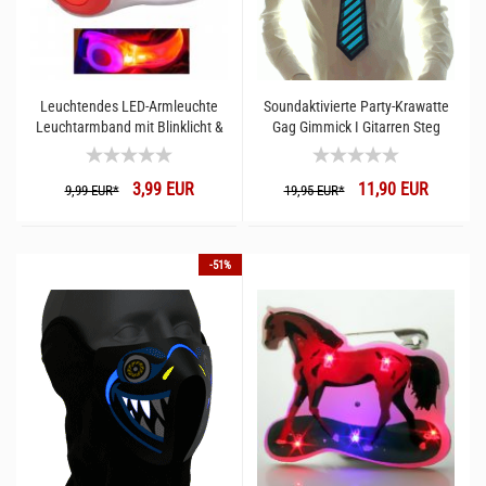
Leuchtendes LED-Armleuchte
Soundaktivierte Party-Krawatte
Leuchtarmband mit Blinklicht &
Gag Gimmick I Gitarren Steg
Daueleuchten für Jogger ,
Musiker Krawatte
Kinder & Fahrradfahrer
3,99 EUR
11,90 EUR
9,99 EUR*
19,95 EUR*
-51%