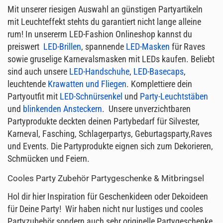
Mit unserer riesigen Auswahl an günstigen Partyartikeln
mit Leuchteffekt stehts du garantiert nicht lange alleine
rum! In unsererm LED-Fashion Onlineshop kannst du
preiswert
LED-Brillen
, spannende
LED-Masken
für Raves
sowie gruselige Karnevalsmasken mit LEDs kaufen. Beliebt
sind auch unsere
LED-Handschuhe
,
LED-Basecaps
,
leuchtende
Krawatten und Fliegen
. Komplettiere dein
Partyoutfit mit
LED-Schnürsenkel
und
Party-Leuchtstäben
und
blinkenden Ansteckern
. Unsere unverzichtbaren
Partyprodukte deckten deinen Partybedarf für Silvester,
Karneval, Fasching, Schlagerpartys, Geburtagsparty,Raves
und Events. Die Partyprodukte eignen sich zum Dekorieren,
Schmücken und Feiern.
Cooles Party Zubehör Partygeschenke & Mitbringsel
Hol dir hier Inspiration für Geschenkideen oder Dekoideen
für Deine Party! Wir haben nicht nur lustiges und cooles
Partyzubehör sondern auch sehr originelle Partygeschenke,