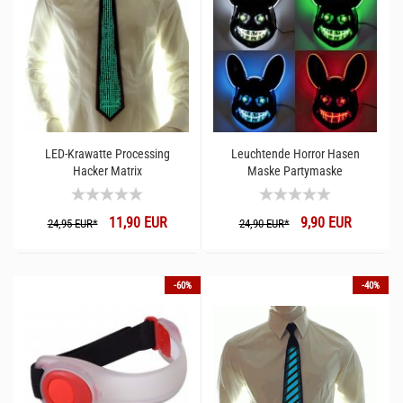
LED-Krawatte Processing
Leuchtende Horror Hasen
Hacker Matrix
Maske Partymaske
11,90 EUR
9,90 EUR
24,95 EUR*
24,90 EUR*
-60%
-40%