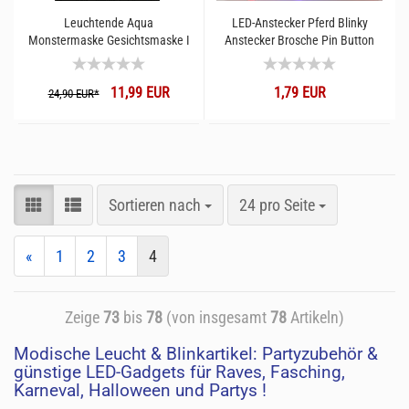
Leuchtende Aqua
LED-Anstecker Pferd Blinky
Monstermaske Gesichtsmaske I
Anstecker Brosche Pin Button
Hai LED-Maske I Shark Mask
11,99 EUR
1,79 EUR
24,90 EUR*
Sortieren nach
24 pro Seite
«
1
2
3
4
Zeige
73
bis
78
(von insgesamt
78
Artikeln)
Modische Leucht & Blinkartikel: Partyzubehör &
günstige LED-Gadgets für Raves, Fasching,
Karneval, Halloween und Partys !