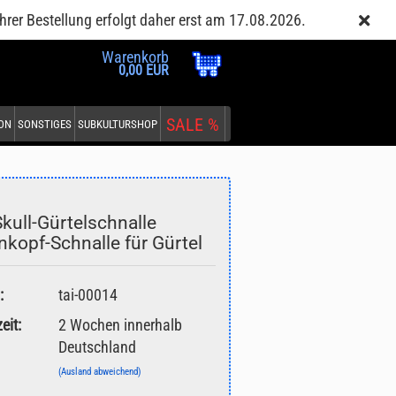
Kundenlogin
Merkzettel
hrer Bestellung erfolgt daher erst am 17.08.2026.
Warenkorb
0,00 EUR
SALE %
EON
SONSTIGES
SUBKULTURSHOP
Skull-Gürtelschnalle
nkopf-Schnalle für Gürtel
:
tai-00014
eit:
2 Wochen innerhalb
Deutschland
(Ausland abweichend)