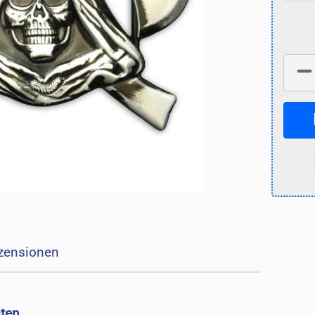
zensionen
sten