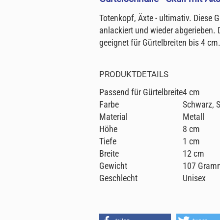
Totenkopf, Äxte - ultimativ. Diese 
anlackiert und wieder abgerieben. 
geeignet für Gürtelbreiten bis 4 cm
PRODUKTDETAILS
Passend für Gürtelbreite
4 cm
Farbe
Schwarz, S
Material
Metall
Höhe
8 cm
Tiefe
1 cm
Breite
12 cm
Gewicht
107 Gram
Geschlecht
Unisex