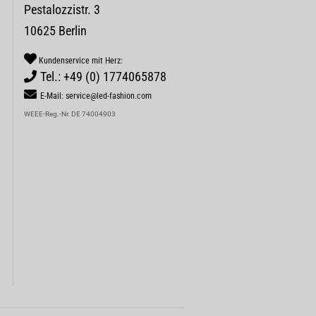
Pestalozzistr. 3
10625 Berlin
Kundenservice mit Herz:
Tel.: +49 (0) 1774065878
E-Mail: service@led-fashion.com
WEEE-Reg.-Nr. DE 74004903