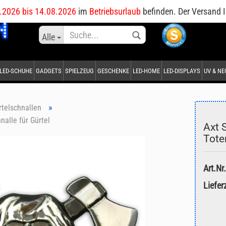
DE
.2026 bis 14.08.2026
im
Betriebsurlaub
befinden. Der Versand I
Sprache auswählen
Alle
LED-SCHUHE
GADGETS
SPIELZEUG
GESCHENKE
LED-HOME
LED-DISPLAYS
UV & N
Lieferland
»
rtelschnallen
nalle für Gürtel
Axt 
Tote
Konto erstellen
Art.Nr.
Passwort vergessen?
Lieferz