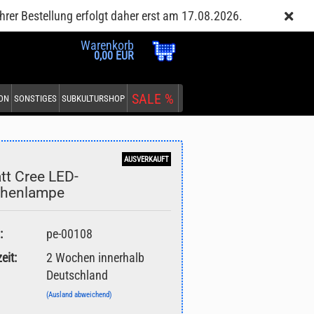
Kundenlogin
Merkzettel
hrer Bestellung erfolgt daher erst am 17.08.2026.
Warenkorb
0,00 EUR
SALE %
EON
SONSTIGES
SUBKULTURSHOP
AUSVERKAUFT
tt Cree LED-
chenlampe
:
pe-00108
eit:
2 Wochen innerhalb
Deutschland
(Ausland abweichend)