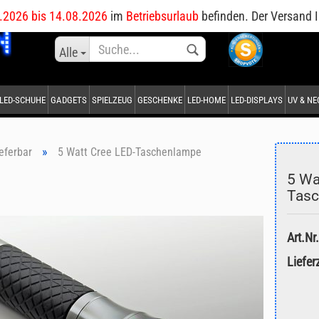
DE
.2026 bis 14.08.2026
im
Betriebsurlaub
befinden. Der Versand I
Sprache auswählen
Alle
LED-SCHUHE
GADGETS
SPIELZEUG
GESCHENKE
LED-HOME
LED-DISPLAYS
UV & N
Lieferland
»
ieferbar
5 Watt Cree LED-Taschenlampe
5 Wa
Tas
Konto erstellen
Art.Nr.
Passwort vergessen?
Lieferz