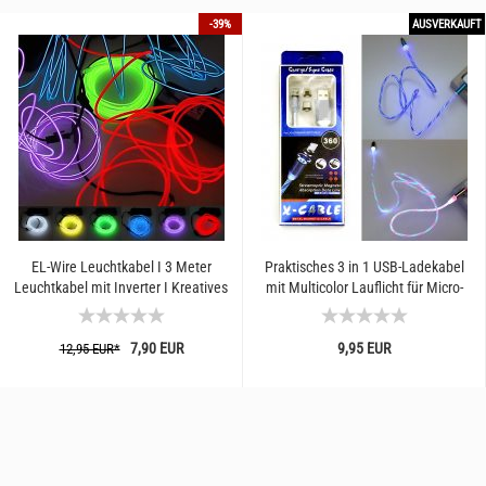
-39%
AUSVERKAUFT
EL-Wire Leuchtkabel I 3 Meter
Praktisches 3 in 1 USB-Ladekabel
Leuchtkabel mit Inverter I Kreatives
mit Multicolor Lauflicht für Micro-
basteln mit Licht...
USB + USB-C + Lightning-Stecker...
7,90 EUR
9,95 EUR
12,95 EUR*